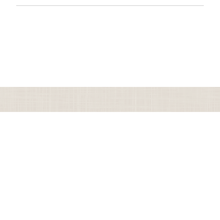
Te×tete（テトテテ）official
公式Instagram
Instagram