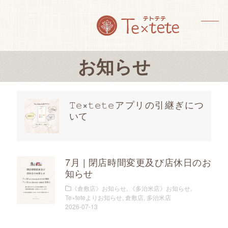
Skip
to
content
メ
メ
ニ
ニ
お知らせ
ュ
ュ
ー
ー
を
を
𝚃𝚎×𝚝𝚎𝚝𝚎アプリの引継ぎにつ
いて
開
閉
く
じ
る
7月 | 閉店時間変更及び店休日のお
知らせ
《倉敷店》お知らせ
,
《多治米店》お知らせ
,
Te×teteよりお知らせ
,
倉敷店
,
多治米店
2026-07-13