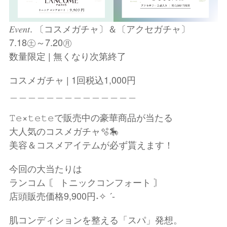
𝐸𝑣𝑒𝑛𝑡. 〔コスメガチャ〕＆〔アクセガチャ〕
7.18㊏～7.20㊊
数量限定 | 無くなり次第終了
コスメガチャ | 1回税込1,000円
＿＿＿＿＿＿＿＿＿＿＿＿＿＿
𝚃𝚎×𝚝𝚎𝚝𝚎で販売中の豪華商品が当たる
大人気のコスメガチャ🫧🎠
美容＆コスメアイテムが必ず貰えます！
今回の大当たりは
ランコム 〘 トニックコンフォート 〙
店頭販売価格9,900円˖✧ ´-
肌コンディションを整える「スパ」発想。