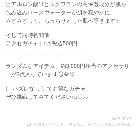
ヒアルロン酸*1とスクワランの高保湿成分が肌を
包み込みローズウォーターが肌を穏やかに。
みずみずしく、もっちりとした肌へ導きます✨
そして同時初開催
アクセガチャ | 1回税込500円
＿＿＿＿＿＿＿＿＿＿＿＿＿＿
ランダムなアイテム、約3,000円相当のアクセサリ
ーが2点入っています🪞💎🫧
〘 ハズレなし 〙でお得なガチャ
ぜひ挑戦してみてくださいね♡⸝⸝
2026-07-05
《倉敷店》イベント
,
《多治米店》イベント
,
倉敷店
,
多治米店