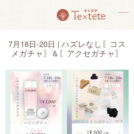
Skip
to
content
メ
メ
ニ
ニ
ュ
ュ
7月18日-20日 | ハズレなし〖コス
ー
ー
メガチャ〗＆〖アクセガチャ〗
を
を
開
閉
く
じ
る