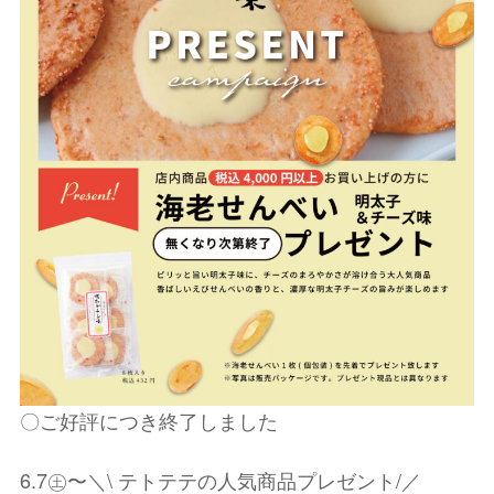
〇ご好評につき終了しました
6.7㊏〜＼\ テトテテの人気商品プレゼント/／