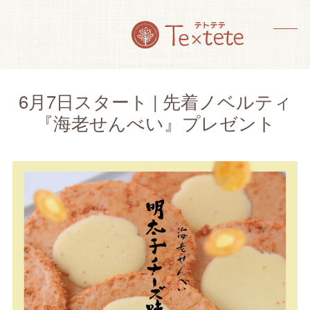
Skip
to
content
メ
メ
ニ
ニ
ュ
ュ
6月7日スタート | 先着ノベルティ
ー
ー
『海老せんべい』プレゼント
を
を
開
閉
く
じ
る