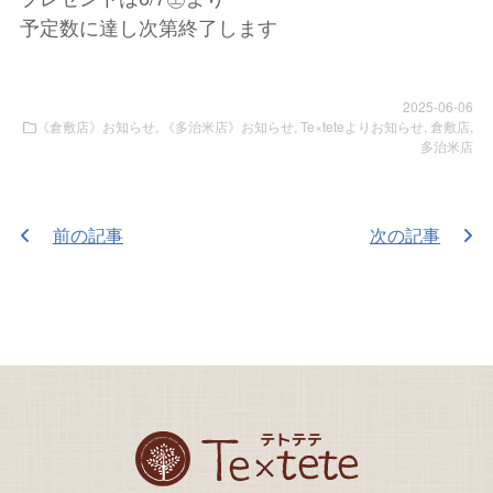
予定数に達し次第終了します
2025-06-06
《倉敷店》お知らせ
,
《多治米店》お知らせ
,
Te×teteよりお知らせ
,
倉敷店
,
多治米店
前の記事
次の記事