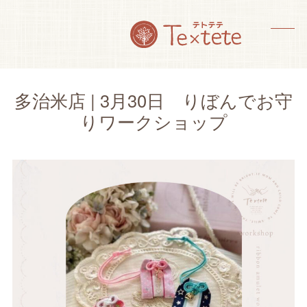
Skip
to
content
メ
メ
ニ
ニ
ュ
ュ
多治米店 | 3月30日 りぼんでお守
ー
ー
りワークショップ
を
を
開
閉
く
じ
る