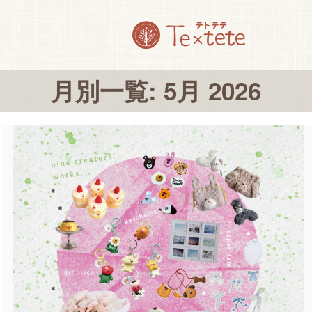
Skip
to
content
メ
メ
ニ
ニ
月別一覧: 5月 2026
ュ
ュ
ー
ー
を
を
開
閉
く
じ
る