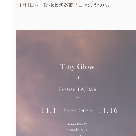
11月1日～ | Te×tete陶器市『日々のうつわ』