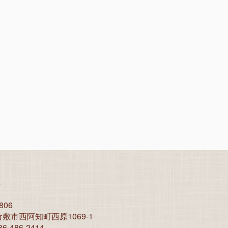
店
806
敷市西阿知町西原1069-1
6-486-2414