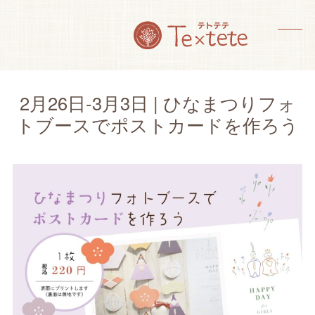
Skip
to
content
メ
メ
ニ
ニ
ュ
ュ
2月26日-3月3日 | ひなまつりフォ
ー
ー
トブースでポストカードを作ろう
を
を
開
閉
く
じ
る