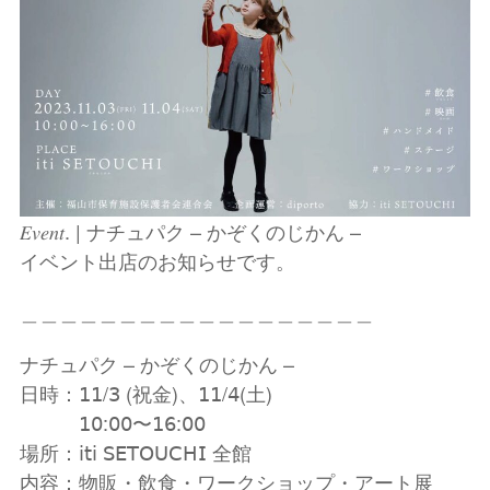
𝐸𝑣𝑒𝑛𝑡. | ナチュパク – かぞくのじかん –
イベント出店のお知らせです。
＿＿＿＿＿＿＿＿＿＿＿＿＿＿＿＿＿＿
ナチュパク – かぞくのじかん –
日時：𝟣𝟣/𝟥 (祝金)、𝟣𝟣/𝟦(土)
𝟣𝟢:𝟢𝟢〜𝟣𝟨:𝟢𝟢
場所：𝗂𝗍𝗂 𝖲𝖤𝖳𝖮𝖴𝖢𝖧𝖨 全館
内容：物販・飲食・ワークショップ・アート展