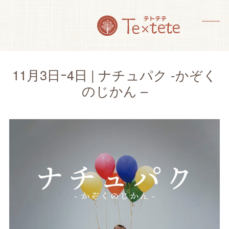
Skip
to
content
メ
メ
ニ
ニ
ュ
ュ
11月3日ｰ4日 | ナチュパク -かぞく
ー
ー
のじかん –
を
を
開
閉
く
じ
る