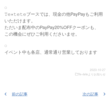
◌
𝚃𝚎×𝚝𝚎𝚝𝚎ブースでは、現金の他PayPayもご利用
いただけます。
ただいま配布中のPayPay20%OFFクーポンも、
この機会にぜひご利用くださいませ。
◌
イベント中も各店、通常通り営業しております
2023-10-27
Te×teteよりお知らせ
前の記事
次の記事