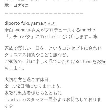
示・ヨガetc
＿＿＿＿＿＿＿＿＿＿＿＿＿＿＿＿＿＿
𝖽𝗂𝗉𝗈𝗋𝗍𝗈 𝖿𝗎𝗄𝗎𝗒𝖺𝗆𝖺さんと
余白 -yohaku-さんがプロデュースするmarche
『ナチュパク』に𝚃𝚎×𝚝𝚎𝚝𝚎も出店します𓂃🎠
家族で楽しい一日を、というコンセプトに合わせ
クリスマス雑貨やこども服など、
ご家族で一緒に楽しく見ていただける𝚒𝚝𝚎𝚖をお持
ちします。
大切な方と過ごす休日、
楽しい2日間になりますよう、
素敵な出店者様たちとともに
𝚃𝚎×𝚝𝚎𝚝𝚎スタッフ一同心よりお待ちしておりま
す🎈