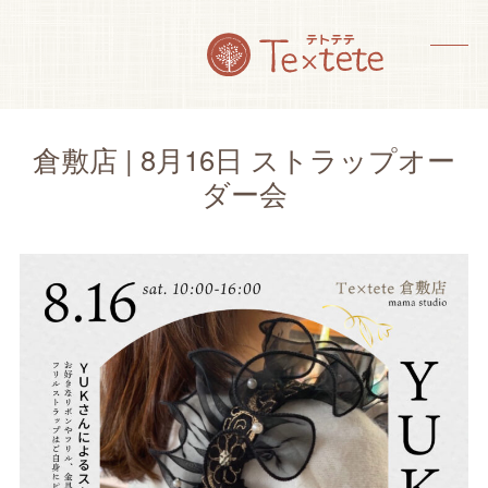
Skip
to
content
メ
メ
ニ
ニ
ュ
ュ
倉敷店 | 8月16日 ストラップオー
ー
ー
ダー会
を
を
開
閉
く
じ
る